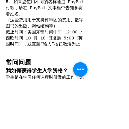
5. 如果您使用不同的名称通过 PayPal
付款，请在 PayPal 文本框中告知参赛
者姓名。
（这些费用用于支持评审团的费用、数字
图书的出版、网站结构等）
截止时间：美国东部时间中午 12:00 /
西欧时间 10 月 18 日凌晨 5:00（英
国时间），或直至“输入”按钮激活为止
常问问题
我如何获得学生入学资格？
学生是在学习任何课程时所做的工作，无
论是硕士、博士还是其他课程。因此，如
果您已经毕业，但您的工作是在一个学年
内完成的，您可以将其作为学生发送。
为什么这是一场付费比赛？
不幸的是，我们在陪审团方面有很多费
用，我们的年度书籍和网站维护费用增加
了数千美元。所以，我们确实需要为竞争