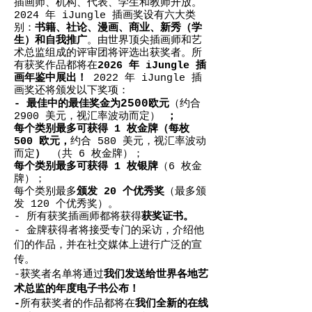
插画师、机构、代表、学生和教师开放。
2024 年 iJungle 插画奖设有六大类
别：
书籍、社论、漫画、商业、新秀（学
生）和自我推广
。由世界顶尖插画师和艺
术总监组成的评审团将评选出获奖者。所
有获奖作品都将在
2026 年 iJungle 插
画年鉴中展出！
2022 年 iJungle 插
画奖还将颁发以下奖项：
2500
- 最佳中的最佳奖金为
欧元
（约合
2900 美元，视汇率波动而定）
；
每个类别最多可获得 1 枚金牌（每枚
500 欧元，
约合 580 美元，视汇率波动
而定
）
（共 6 枚金牌）；
每个类别最多可获得 1 枚银牌
（6 枚金
牌）；
每个类别最多
颁发 20 个优秀奖
（最多颁
发 120 个优秀奖）。
- 所有获奖插画师都将获得
获奖证书。
- 金牌获得者将接受专门的采访，介绍他
们的作品，并在社交媒体上进行广泛的宣
传。
-获奖者名单将通过
我们发送给世界各地艺
术总监的年度电子书公布！
-
所有获奖者的作品都将在
我们全新的在线