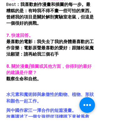
Best：我喜歡創作漫畫和插圖的每一步。最
糟糕的是：有時我不得不畫一些可怕的東西。
曾經我的項目是關於解剖實驗室老鼠，但這是
一個很好的挑戰。
7. 快速回答。
最喜歡的電影：我失去了我的身體最喜歡的工
作音樂：電影原聲最喜歡的愛好：跟隨松鼠魔
法願望：請再給我三個右手
8. 關於漫畫/插圖或其他方面，你得到的最好
的建議是什麼？
觀察生命和自然。
水元素和魔術師與象徵性的動物、植物、形狀
和顏色一起工作。
與中國作家江一潭合作的短篇漫畫。
故事講述了一個女孩想從頂樓跳下來被風救
了。