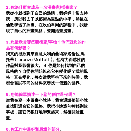
2. 你為什麼會成為一名漫畫家/插畫家？
我從小就找到了自己的熱情，我媽媽非常支持
我，所以我去了以藝術為重點的中學，然後在
倫敦學習了插圖。在坎伯韋爾的課程中，我發
現了自己的插畫風格，並開始畫漫畫。
3. 您最欣賞哪些藝術家/事物？他們對您的作
品有何影響？
我真的很欣賞來自意大利的藝術家洛倫佐·馬
托蒂 (Lorenzo Mattotti)。他有力而感性的
作品對我影響很大。 4. 你是如何找到自己的
風格的？自從你開始以來它有變化嗎？我的風
格一直在變化，每次當我堅持下來的時候，我
都會嘗試不同的材料來尋找一個新的世界。
5. 您能簡單描述一下您的創作過程嗎？
當我在寫一本圖畫小說時，我會通讀整部小說
並找到適合它的風格。我把小說逐句轉移到故
事板，讓它們很好地聯繫起來，然後開始畫
畫。
6. 你工作中最好和最壞的部分
。